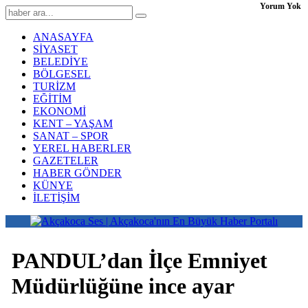
Yorum Yok
ANASAYFA
SİYASET
BELEDİYE
BÖLGESEL
TURİZM
EĞİTİM
EKONOMİ
KENT – YAŞAM
SANAT – SPOR
YEREL HABERLER
GAZETELER
HABER GÖNDER
KÜNYE
İLETİŞİM
PANDUL’dan İlçe Emniyet
Müdürlüğüne ince ayar