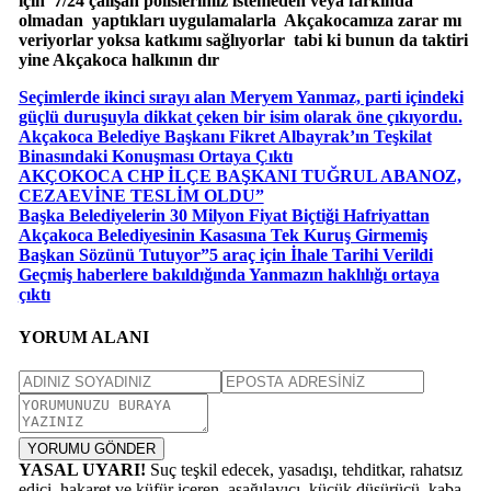
için 7/24 çalışan polislerimiz istemeden veya farkında
olmadan yaptıkları uygulamalarla Akçakocamıza zarar mı
veriyorlar yoksa katkımı sağlıyorlar tabi ki bunun da taktiri
yine Akçakoca halkının dır
Seçimlerde ikinci sırayı alan Meryem Yanmaz, parti içindeki
güçlü duruşuyla dikkat çeken bir isim olarak öne çıkıyordu.
Akçakoca Belediye Başkanı Fikret Albayrak’ın Teşkilat
Binasındaki Konuşması Ortaya Çıktı
AKÇOKOCA CHP İLÇE BAŞKANI TUĞRUL ABANOZ,
CEZAEVİNE TESLİM OLDU”
Başka Belediyelerin 30 Milyon Fiyat Biçtiği Hafriyattan
Akçakoca Belediyesinin Kasasına Tek Kuruş Girmemiş
Başkan Sözünü Tutuyor”5 araç için İhale Tarihi Verildi
Geçmiş haberlere bakıldığında Yanmazın haklılığı ortaya
çıktı
YORUM ALANI
YORUMU GÖNDER
YASAL UYARI!
Suç teşkil edecek, yasadışı, tehditkar, rahatsız
edici, hakaret ve küfür içeren, aşağılayıcı, küçük düşürücü, kaba,