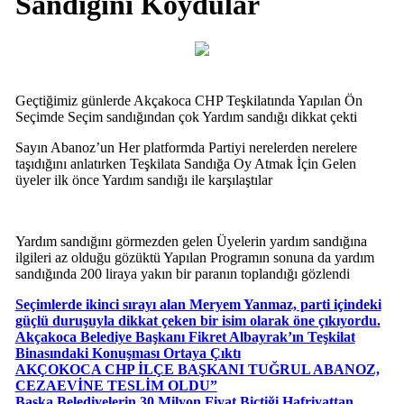
Sandığını Koydular
Geçtiğimiz günlerde Akçakoca CHP Teşkilatında Yapılan Ön
Seçimde Seçim sandığından çok Yardım sandığı dikkat çekti
Sayın Abanoz’un Her platformda Partiyi nerelerden nerelere
taşıdığını anlatırken Teşkilata Sandığa Oy Atmak İçin Gelen
üyeler ilk önce Yardım sandığı ile karşılaştılar
Yardım sandığını görmezden gelen Üyelerin yardım sandığına
ilgileri az olduğu gözüktü Yapılan Programın sonuna da yardım
sandığında 200 liraya yakın bir paranın toplandığı gözlendi
Seçimlerde ikinci sırayı alan Meryem Yanmaz, parti içindeki
güçlü duruşuyla dikkat çeken bir isim olarak öne çıkıyordu.
Akçakoca Belediye Başkanı Fikret Albayrak’ın Teşkilat
Binasındaki Konuşması Ortaya Çıktı
AKÇOKOCA CHP İLÇE BAŞKANI TUĞRUL ABANOZ,
CEZAEVİNE TESLİM OLDU”
Başka Belediyelerin 30 Milyon Fiyat Biçtiği Hafriyattan