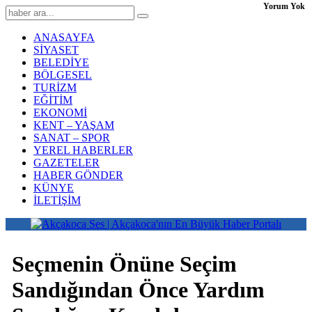
Yorum Yok
ANASAYFA
SİYASET
BELEDİYE
BÖLGESEL
TURİZM
EĞİTİM
EKONOMİ
KENT – YAŞAM
SANAT – SPOR
YEREL HABERLER
GAZETELER
HABER GÖNDER
KÜNYE
İLETİŞİM
Seçmenin Önüne Seçim
Sandığından Önce Yardım