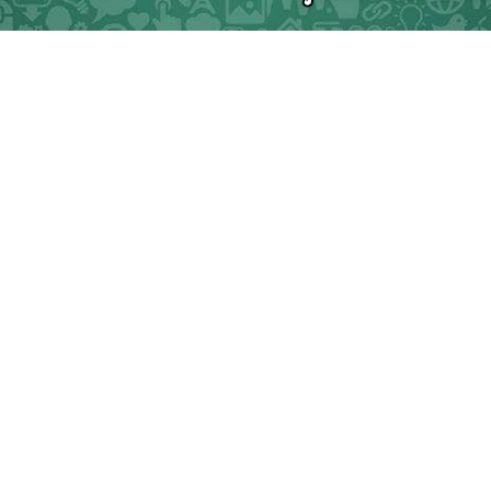
enlere İlçe Başkanı Engel Oldu