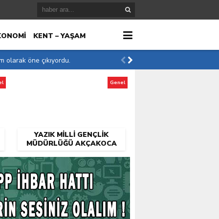
KONOMİ
KENT – YAŞAM
im olarak öne çıkıyordu.
el
Genel
r
YAZIK MILLI GENÇLIK
MÜDÜRLÜĞÜ AKÇAKOCA
DA KIMLERE KALMIŞ