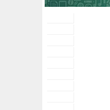
salonu Boşaltmak istey