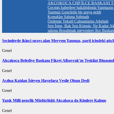
AKÇOKOCA CHP İLÇE BAŞKANI T
Geçmiş haberlere bakıldığında Yanmazın ha
Yanmaz Gençlerle bir araya geldi
Konuklar Salona Sığmadı
Özdemir Tekstil Çalışanlarını Ağırladı
Sen İşine, Bak Sen Kimsin, Ne Kadar Ak
salonu Boşaltmak isteyenlere İlçe Başka
Seçimlerde ikinci sırayı alan Meryem Yanmaz, parti içindeki güçl
Genel
Akçakoca Belediye Başkanı Fikret Albayrak’ın Teşkilat Binasın
Genel
Açılışa Katılan İşleyen Hayırlara Vesile Olsun Dedi
Genel
Yazık Milli gençlik Müdürlüğü Akçakoca da Kimlere Kalmış
Genel