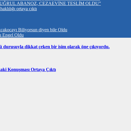
UĞRUL ABANOZ, CEZAEVİNE TESLİM OLDU”
klılığı ortaya çıktı
çakocayı Biliyorsun diyen bile Oldu
nı Engel Oldu
ü duruşuyla dikkat çeken bir isim olarak öne çıkıyordu.
daki Konuşması Ortaya Çıktı