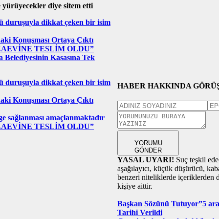
 yürüyecekler diye sitem etti
ü duruşuyla dikkat çeken bir isim
daki Konuşması Ortaya Çıktı
ZAEVİNE TESLİM OLDU”
a Belediyesinin Kasasına Tek
ü duruşuyla dikkat çeken bir isim
HABER HAKKINDA GÖRÜŞ
daki Konuşması Ortaya Çıktı
denge sağlanması amaçlanmaktadır
ZAEVİNE TESLİM OLDU”
YORUMU
GÖNDER
YASAL UYARI!
Suç teşkil edec
aşağılayıcı, küçük düşürücü, kaba,
benzeri niteliklerde içeriklerden
kişiye aittir.
Başkan Sözünü Tutuyor”5 araç
Tarihi Verildi