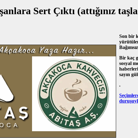
nlara Sert Çıktı (attığınız taşl
Son bir 
yürütüle
Bağımsız
Bir kaç g
sosyal m
haberler
sayın gü
.
Seçimler
duruşuyl