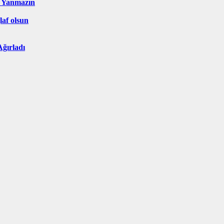
a Yanmazın
[laf olsun
Ağırladı