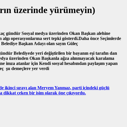
arın üzerinde yürümeyin)
kaç gündür Sosyal medya üzerinden Okan Başkan alehine
n algı operasyonlarına sert tepki gösterdi.Daha önce Seçimlerde
 Belediye Başkan Adayı olan sayın Güleç
ündür Belediyede yeri değiştirilen bir bayanın eşi tarafın dan
edya üzerinden Okan Başkanla ağza alınmayacak karalama
ine imza atanlar için Kendi sosyal hesabından paylaşım yapan
leç şu demeçlere yer verdi
de ikinci sırayı alan Meryem Yanmaz, parti içindeki güçlü
a dikkat çeken bir isim olarak öne çıkıyordu.