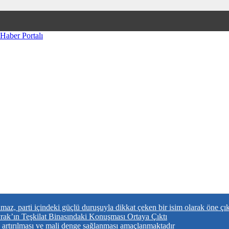
az, parti içindeki güçlü duruşuyla dikkat çeken bir isim olarak öne çı
ak’ın Teşkilat Binasındaki Konuşması Ortaya Çıktı
n artırılması ve mali denge sağlanması amaçlanmaktadır