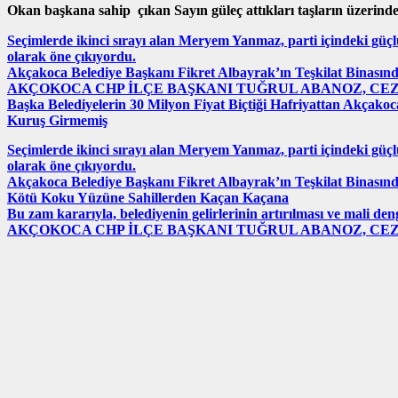
Okan başkana sahip çıkan Sayın güleç attıkları taşların üzerinde
Seçimlerde ikinci sırayı alan Meryem Yanmaz, parti içindeki güçl
olarak öne çıkıyordu.
Akçakoca Belediye Başkanı Fikret Albayrak’ın Teşkilat Binasın
AKÇOKOCA CHP İLÇE BAŞKANI TUĞRUL ABANOZ, CE
Başka Belediyelerin 30 Milyon Fiyat Biçtiği Hafriyattan Akçakoc
Kuruş Girmemiş
Seçimlerde ikinci sırayı alan Meryem Yanmaz, parti içindeki güçl
olarak öne çıkıyordu.
Akçakoca Belediye Başkanı Fikret Albayrak’ın Teşkilat Binasın
Kötü Koku Yüzüne Sahillerden Kaçan Kaçana
Bu zam kararıyla, belediyenin gelirlerinin artırılması ve mali 
AKÇOKOCA CHP İLÇE BAŞKANI TUĞRUL ABANOZ, CE