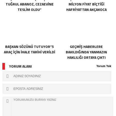
TUĞRUL ABANOZ, CEZAEVİNE
MILYON FIYAT BIÇTIĞI
TESLİM OLDU”
HAFRIYATTAN AKÇAKOCA
BELEDIYESININ KASASINA TEK
KURUŞ GIRMEMIŞ
BAŞKAN SÖZÜNÜ TUTUYOR”5
GEÇMIŞ HABERLERE
ARAÇ IÇIN İHALE TARIHI VERILDI
BAKILDIĞINDA YANMAZIN
HAKLILIĞI ORTAYA ÇIKTI
YORUM ALANI
Yorum Yok