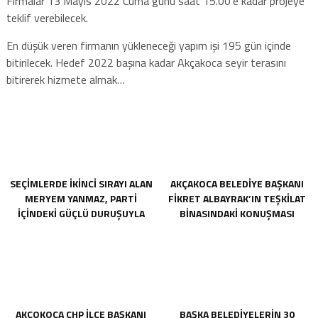
Firmalar 13 Mayıs 2022 Cuma günü saat 15.00’e kadar projeye
teklif verebilecek.
En düşük veren firmanın yükleneceği yapım işi 195 gün içinde
bitirilecek. Hedef 2022 başına kadar Akçakoca seyir terasını
bitirerek hizmete almak…
SEÇIMLERDE IKINCI SIRAYI ALAN
AKÇAKOCA BELEDIYE BAŞKANI
MERYEM YANMAZ, PARTI
FIKRET ALBAYRAK’IN TEŞKILAT
IÇINDEKI GÜÇLÜ DURUŞUYLA
BINASINDAKI KONUŞMASI
DIKKAT ÇEKEN BIR ISIM OLARAK
ORTAYA ÇIKTI
ÖNE ÇIKIYORDU.
AKÇOKOCA CHP İLÇE BAŞKANI
BAŞKA BELEDIYELERIN 30