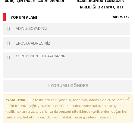
ARAÇ IÇIN İHALE TARIHI VERILDI
BAKILDIĞINDA YANMAZIN
HAKLILIĞI ORTAYA ÇIKTI
YORUM ALANI
Yorum Yok
YORUMU GÖNDER
YASAL UYARI!
Suç teşkil edecek, yasadışı, tehditkar, rahatsız edici, hakaret ve
küfür içeren, aşağılayıcı, küçük düşürücü, kaba, pornografik, ahlaka aykırı,
kişilik haklarına zarar verici ya da benzeri niteliklerde içeriklerden doğan her
türlü mali, hukuki, cezai, idari sorumluluk içeriği gönderen kişiye aittir.