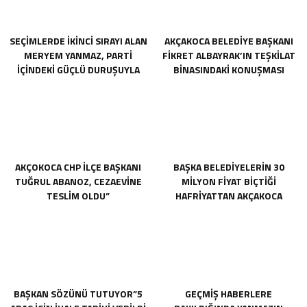
SEÇIMLERDE IKINCI SIRAYI ALAN
AKÇAKOCA BELEDIYE BAŞKANI
MERYEM YANMAZ, PARTI
FIKRET ALBAYRAK’IN TEŞKILAT
IÇINDEKI GÜÇLÜ DURUŞUYLA
BINASINDAKI KONUŞMASI
DIKKAT ÇEKEN BIR ISIM OLARAK
ORTAYA ÇIKTI
ÖNE ÇIKIYORDU.
AKÇOKOCA CHP İLÇE BAŞKANI
BAŞKA BELEDIYELERIN 30
TUĞRUL ABANOZ, CEZAEVİNE
MILYON FIYAT BIÇTIĞI
TESLİM OLDU”
HAFRIYATTAN AKÇAKOCA
BELEDIYESININ KASASINA TEK
KURUŞ GIRMEMIŞ
BAŞKAN SÖZÜNÜ TUTUYOR”5
GEÇMIŞ HABERLERE