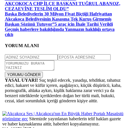
AKÇOKOCA CHP İLÇE BAŞKANI TUĞRUL ABANOZ,
CEZAEVİNE TESLİM OLDU”
Başka Belediyelerin 30 Milyon Fiyat Biçtiği Hafriyattan
Akçakoca Belediyesinin Kasasına Tek Kuruş Girmemiş
Başkan Sözünü Tutuyor”5 araç için İhale Tarihi Verildi
Geçmiş haberlere bakıldığında Yanmazın haklılığı ortaya
çıktı
YORUM ALANI
YORUMU GÖNDER
YASAL UYARI!
Suç teşkil edecek, yasadışı, tehditkar, rahatsız
edici, hakaret ve küfür içeren, aşağılayıcı, küçük düşürücü, kaba,
pornografik, ahlaka aykırı, kişilik haklarına zarar verici ya da
benzeri niteliklerde içeriklerden doğan her türlü mali, hukuki,
cezai, idari sorumluluk içeriği gönderen kişiye aittir.
Masaüstü
görünüme geç
Sitemizde yayınlanan haberlerin telif hakları gazete
ve haber kaynaklarına aittir, haberleri kopyalamayınız.