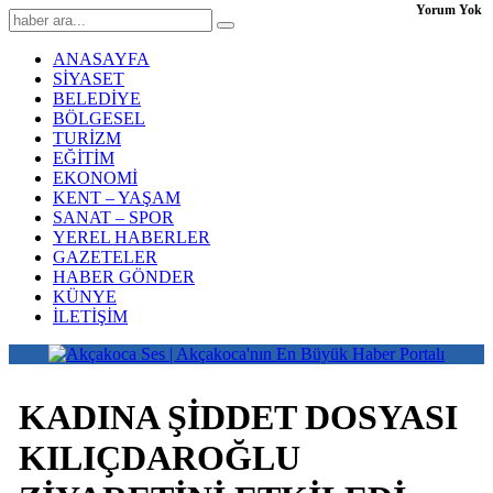
Yorum Yok
ANASAYFA
SİYASET
BELEDİYE
BÖLGESEL
TURİZM
EĞİTİM
EKONOMİ
KENT – YAŞAM
SANAT – SPOR
YEREL HABERLER
GAZETELER
HABER GÖNDER
KÜNYE
İLETİŞİM
KADINA ŞİDDET DOSYASI
KILIÇDAROĞLU