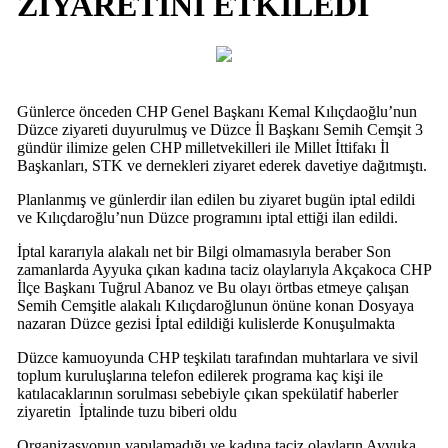
ZİYARETİNİ ETKİLEDİ
Günlerce önceden CHP Genel Başkanı Kemal Kılıçdaoğlu’nun
Düzce ziyareti duyurulmuş ve Düzce İl Başkanı Semih Cemşit 3
gündür ilimize gelen CHP milletvekilleri ile Millet İttifakı İl
Başkanları, STK ve dernekleri ziyaret ederek davetiye dağıtmıştı.
Planlanmış ve günlerdir ilan edilen bu ziyaret bugün iptal edildi
ve Kılıçdaroğlu’nun Düzce programını iptal ettiği ilan edildi.
İptal kararıyla alakalı net bir Bilgi olmamasıyla beraber Son
zamanlarda Ayyuka çıkan kadına taciz olaylarıyla Akçakoca CHP
İlçe Başkanı Tuğrul Abanoz ve Bu olayı örtbas etmeye çalışan
Semih Cemşitle alakalı Kılıçdaroğlunun önüne konan Dosyaya
nazaran Düzce gezisi İptal edildiği kulislerde Konuşulmakta
Düzce kamuoyunda CHP teşkilatı tarafından muhtarlara ve sivil
toplum kuruluşlarına telefon edilerek programa kaç kişi ile
katılacaklarının sorulması sebebiyle çıkan spekülatif haberler
ziyaretin İptalinde tuzu biberi oldu
Organizasyonun yapılamadığı ve kadına taciz olayların Ayyuka