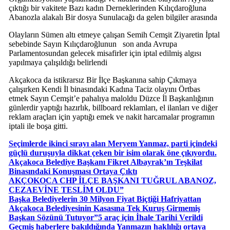
çıktığı bir vakitete Bazı kadın Derneklerinden Kılıçdaroğluna
Abanozla alakalı Bir dosya Sunulacağı da gelen bilgiler arasında
Olayların Sümen altı etmeye çalışan Semih Cemşit Ziyaretin İptal
sebebinde Sayın Kılıçdaroğlunun son anda Avrupa
Parlamentosundan gelecek misafirler için iptal edilmiş algısı
yapılmaya çalışıldığı belirlendi
Akçakoca da istikrarsız Bir İlçe Başkanına sahip Çıkmaya
çalışırken Kendi İl binasındaki Kadına Taciz olayını Örtbas
etmek Sayın Cemşit’e pahalıya maloldu Düzce İl Başkanlığının
günlerdir yaptığı hazırlık, billboard reklamları, el ilanları ve diğer
reklam araçları için yaptığı emek ve nakit harcamalar programın
iptali ile boşa gitti.
Seçimlerde ikinci sırayı alan Meryem Yanmaz, parti içindeki
güçlü duruşuyla dikkat çeken bir isim olarak öne çıkıyordu.
Akçakoca Belediye Başkanı Fikret Albayrak’ın Teşkilat
Binasındaki Konuşması Ortaya Çıktı
AKÇOKOCA CHP İLÇE BAŞKANI TUĞRUL ABANOZ,
CEZAEVİNE TESLİM OLDU”
Başka Belediyelerin 30 Milyon Fiyat Biçtiği Hafriyattan
Akçakoca Belediyesinin Kasasına Tek Kuruş Girmemiş
Başkan Sözünü Tutuyor”5 araç için İhale Tarihi Verildi
Geçmiş haberlere bakıldığında Yanmazın haklılığı ortaya