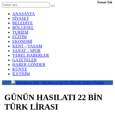
Yorum Yok
ANASAYFA
SİYASET
BELEDİYE
BÖLGESEL
TURİZM
EĞİTİM
EKONOMİ
KENT – YAŞAM
SANAT – SPOR
YEREL HABERLER
GAZETELER
HABER GÖNDER
KÜNYE
İLETİŞİM
GÜNÜN HASILATI 22 BİN
TÜRK LİRASI