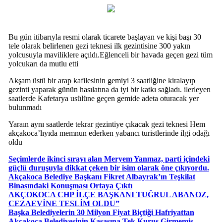
Bu gün itibarıyla resmi olarak ticarete başlayan ve kişi başı 30
tele olarak belirlenen gezi teknesi ilk gezintisine 300 yakın
yolcusuyla maviliklere açıldı.Eğlenceli bir havada geçen gezi tüm
yolcukarı da mutlu etti
Akşam üstü bir arap kafilesinin gemiyi 3 saatliğine kiralayıp
gezinti yaparak günün hasılatına da iyi bir katkı sağladı. ilerleyen
saatlerde Kafetarya usülüne geçen gemide adeta oturacak yer
bulunmadı
Yaraın aynı saatlerde tekrar gezintiye çıkacak gezi teknesi Hem
akçakoca’lıyıda memnun ederken yabancı turistlerinde ilgi odağı
oldu
Seçimlerde ikinci sırayı alan Meryem Yanmaz, parti içindeki
güçlü duruşuyla dikkat çeken bir isim olarak öne çıkıyordu.
Akçakoca Belediye Başkanı Fikret Albayrak’ın Teşkilat
Binasındaki Konuşması Ortaya Çıktı
AKÇOKOCA CHP İLÇE BAŞKANI TUĞRUL ABANOZ,
CEZAEVİNE TESLİM OLDU”
Başka Belediyelerin 30 Milyon Fiyat Biçtiği Hafriyattan
Akçakoca Belediyesinin Kasasına Tek Kuruş Girmemiş