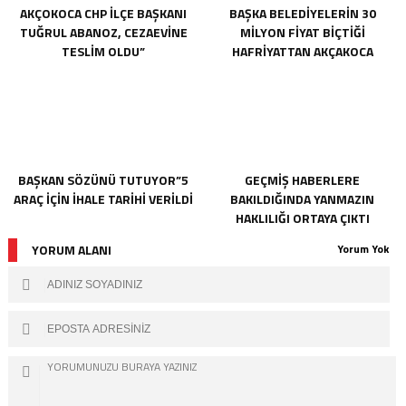
AKÇOKOCA CHP İLÇE BAŞKANI
BAŞKA BELEDIYELERIN 30
TUĞRUL ABANOZ, CEZAEVİNE
MILYON FIYAT BIÇTIĞI
TESLİM OLDU”
HAFRIYATTAN AKÇAKOCA
BELEDIYESININ KASASINA TEK
KURUŞ GIRMEMIŞ
BAŞKAN SÖZÜNÜ TUTUYOR”5
GEÇMIŞ HABERLERE
ARAÇ IÇIN İHALE TARIHI VERILDI
BAKILDIĞINDA YANMAZIN
HAKLILIĞI ORTAYA ÇIKTI
YORUM ALANI
Yorum Yok