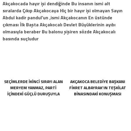
Akçakocada hayır işi dendiğinde Bu insanın ismi alt
sıralarda Çıkıp Akçakocaya Hiç bir hayır işi olmayan Sayın
Abdul kadir pandul’un ,ismi Akçakocanın En üstünde
çıkması İlk Başta Akçakocalı Devlet Büyüklerinin ayıbı
olmasıyla beraber Bu balonu şişiren sözde Akçakocalı
basında suçludur
SEÇIMLERDE IKINCI SIRAYI ALAN
AKÇAKOCA BELEDIYE BAŞKANI
MERYEM YANMAZ, PARTI
FIKRET ALBAYRAK’IN TEŞKILAT
IÇINDEKI GÜÇLÜ DURUŞUYLA
BINASINDAKI KONUŞMASI
DIKKAT ÇEKEN BIR ISIM OLARAK
ORTAYA ÇIKTI
ÖNE ÇIKIYORDU.