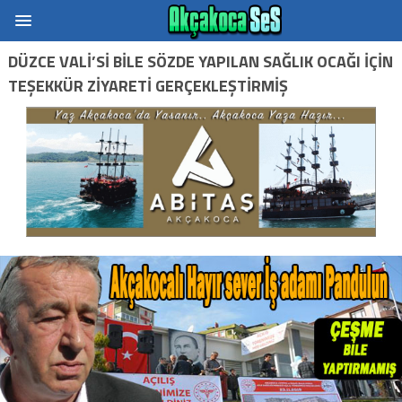
DÜZCE VALI’SI BILE SÖZDE YAPILAN SAĞLIK OCAĞI IÇIN
TEŞEKKÜR ZIYARETI GERÇEKLEŞTIRMIŞ