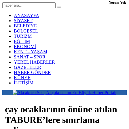
Yorum Yok
ANASAYFA
SİYASET
BELEDİYE
BÖLGESEL
TURİZM
EĞİTİM
EKONOMİ
KENT – YAŞAM
SANAT – SPOR
YEREL HABERLER
GAZETELER
HABER GÖNDER
KÜNYE
İLETİŞİM
çay ocaklarının önüne atılan
TABURE’lere sınırlama