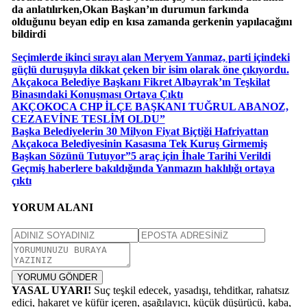
da anlatılırken,Okan Başkan’ın durumun farkında
olduğunu beyan edip en kısa zamanda gerkenin yapılacağını
bildirdi
Seçimlerde ikinci sırayı alan Meryem Yanmaz, parti içindeki
güçlü duruşuyla dikkat çeken bir isim olarak öne çıkıyordu.
Akçakoca Belediye Başkanı Fikret Albayrak’ın Teşkilat
Binasındaki Konuşması Ortaya Çıktı
AKÇOKOCA CHP İLÇE BAŞKANI TUĞRUL ABANOZ,
CEZAEVİNE TESLİM OLDU”
Başka Belediyelerin 30 Milyon Fiyat Biçtiği Hafriyattan
Akçakoca Belediyesinin Kasasına Tek Kuruş Girmemiş
Başkan Sözünü Tutuyor”5 araç için İhale Tarihi Verildi
Geçmiş haberlere bakıldığında Yanmazın haklılığı ortaya
çıktı
YORUM ALANI
YORUMU GÖNDER
YASAL UYARI!
Suç teşkil edecek, yasadışı, tehditkar, rahatsız
edici, hakaret ve küfür içeren, aşağılayıcı, küçük düşürücü, kaba,