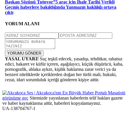
Başkan Sözünü Tutuyor”5 araç için İhale Tarihi Verildi
Geçmiş haberlere bakıldığında Yanmazın haklılığı ortaya
çıktı
YORUM ALANI
YORUMU GÖNDER
YASAL UYARI!
Suç teşkil edecek, yasadışı, tehditkar, rahatsız
edici, hakaret ve küfür içeren, aşağılayıcı, küçük düşürücü, kaba,
pornografik, ahlaka aykırı, kişilik haklarına zarar verici ya da
benzeri niteliklerde içeriklerden doğan her türlü mali, hukuki,
cezai, idari sorumluluk içeriği gönderen kişiye aittir.
Masaüstü
görünüme geç
Sitemizde yayınlanan haberlerin telif hakları gazete
ve haber kaynaklarına aittir, haberleri kopyalamayınız.
UA-138704767-1