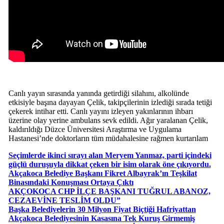
Canlı yayın sırasında yanında getirdiği silahını, alkolünde
etkisiyle başına dayayan Çelik, takipçilerinin izlediği sırada tetiği
çekerek intihar etti. Canlı yayını izleyen yakınlarının ihbarı
üzerine olay yerine ambulans sevk edildi. Ağır yaralanan Çelik,
kaldırıldığı Düzce Üniversitesi Araştırma ve Uygulama
Hastanesi’nde doktorların tüm müdahalesine rağmen kurtarılam
Seçimlerde ikinci sırayı alan Meryem Yanmaz, parti içindeki
güçlü duruşuyla dikkat çeken bir isim olarak öne çıkıyordu.
Akçakoca Belediye Başkanı Fikret Albayrak’ın Teşkilat
Binasındaki Konuşması Ortaya Çıktı
AKÇOKOCA CHP İLÇE BAŞKANI TUĞRUL ABANOZ,
CEZAEVİNE TESLİM OLDU”
Başka Belediyelerin 30 Milyon Fiyat Biçtiği Hafriyattan
Akçakoca Belediyesinin Kasasına Tek Kuruş Girmemiş