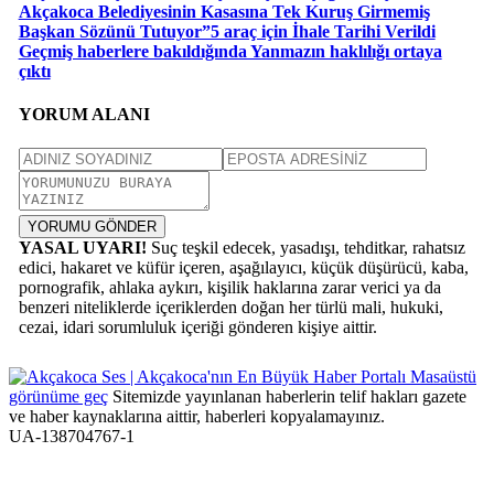
Akçakoca Belediyesinin Kasasına Tek Kuruş Girmemiş
Başkan Sözünü Tutuyor”5 araç için İhale Tarihi Verildi
Geçmiş haberlere bakıldığında Yanmazın haklılığı ortaya
çıktı
YORUM ALANI
YORUMU GÖNDER
YASAL UYARI!
Suç teşkil edecek, yasadışı, tehditkar, rahatsız
edici, hakaret ve küfür içeren, aşağılayıcı, küçük düşürücü, kaba,
pornografik, ahlaka aykırı, kişilik haklarına zarar verici ya da
benzeri niteliklerde içeriklerden doğan her türlü mali, hukuki,
cezai, idari sorumluluk içeriği gönderen kişiye aittir.
Masaüstü
görünüme geç
Sitemizde yayınlanan haberlerin telif hakları gazete
ve haber kaynaklarına aittir, haberleri kopyalamayınız.
UA-138704767-1