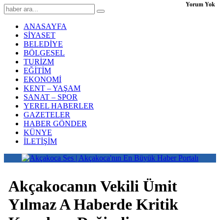
Yorum Yok
ANASAYFA
SİYASET
BELEDİYE
BÖLGESEL
TURİZM
EĞİTİM
EKONOMİ
KENT – YAŞAM
SANAT – SPOR
YEREL HABERLER
GAZETELER
HABER GÖNDER
KÜNYE
İLETİŞİM
Akçakocanın Vekili Ümit
Yılmaz A Haberde Kritik