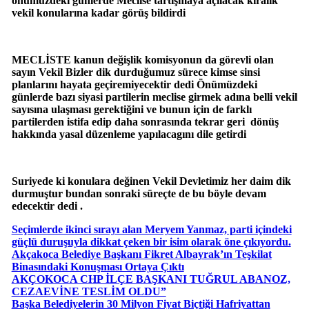
önümüzdeki günlerde Meclise tartışmaya açılacak kiralık
vekil konularına kadar görüş bildirdi
MECLİSTE kanun değişlik komisyonun da görevli olan
sayın Vekil Bizler dik durduğumuz sürece kimse sinsi
planlarını hayata geçiremiyecektir dedi Önümüzdeki
günlerde bazı siyasi partilerin meclise girmek adına belli vekil
sayısına ulaşması gerektiğini ve bunun için de farklı
partilerden istifa edip daha sonrasında tekrar geri dönüş
hakkında yasal düzenleme yapılacagını dile getirdi
Suriyede ki konulara değinen Vekil Devletimiz her daim dik
durmuştur bundan sonraki süreçte de bu böyle devam
edecektir dedi .
Seçimlerde ikinci sırayı alan Meryem Yanmaz, parti içindeki
güçlü duruşuyla dikkat çeken bir isim olarak öne çıkıyordu.
Akçakoca Belediye Başkanı Fikret Albayrak’ın Teşkilat
Binasındaki Konuşması Ortaya Çıktı
AKÇOKOCA CHP İLÇE BAŞKANI TUĞRUL ABANOZ,
CEZAEVİNE TESLİM OLDU”
Başka Belediyelerin 30 Milyon Fiyat Biçtiği Hafriyattan