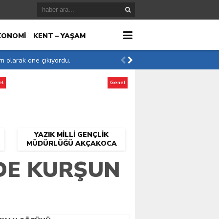
KONOMİ
KENT – YAŞAM
im olarak öne çıkıyordu.
el
Genel
r
YAZIK MILLI GENÇLIK
MÜDÜRLÜĞÜ AKÇAKOCA
DA KIMLERE KALMIŞ
DE KURŞUN