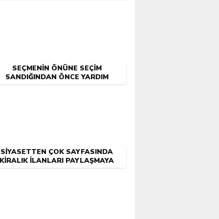
SEÇMENIN ÖNÜNE SEÇIM
SANDIĞINDAN ÖNCE YARDIM
SANDIĞINI KOYDULAR
SIYASETTEN ÇOK SAYFASINDA
KIRALIK İLANLARI PAYLAŞMAYA
BAŞLADI