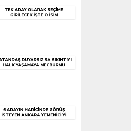
TEK ADAY OLARAK SEÇIME
GIRILECEK İŞTE O ISIM
ATANDAŞ DUYARSIZ SA SIKINTIYI
HALK YAŞAMAYA MECBURMU
6 ADAYIN HARICINDE GÖRÜŞ
İSTEYEN ANKARA YEMENICI’YI
ARADIĞI ÖĞRENILDI