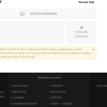
T
Yorum Yok
YORUMU
GÖNDER
itkar, rahatsız edici, hakaret ve küfür içeren, aşağılayıcı, küçük
lik haklarına zarar verici ya da benzeri niteliklerde içeriklerden doğan
çeriği gönderen kişiye aittir.
Akçakoca Ses
ANASAYFA
SİYASET
AKÇA
arı
BELEDİYE
BÖLGESEL
leri
TURİZM
EĞİTİM
TARIM EKONOMİ
KENT – YAŞAM