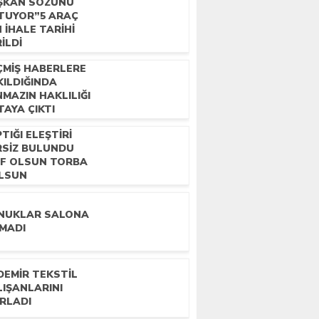
ŞKAN SÖZÜNÜ
TUYOR”5 ARAÇ
N İHALE TARIHI
ILDI
ÇMIŞ HABERLERE
KILDIĞINDA
MAZIN HAKLILIĞI
AYA ÇIKTI
TIĞI ELEŞTIRI
RSIZ BULUNDU
AF OLSUN TORBA
LSUN
NUKLAR SALONA
ĞMADI
DEMIR TEKSTIL
LIŞANLARINI
IRLADI