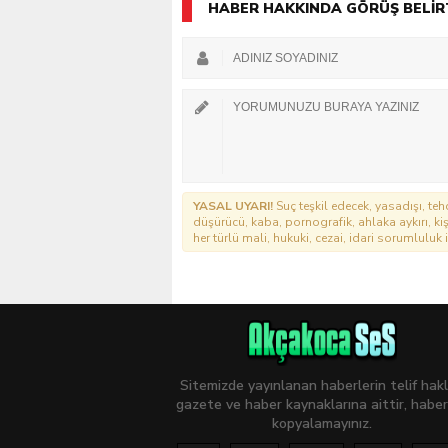
HABER HAKKINDA GÖRÜŞ BELİR
YASAL UYARI!
Suç teşkil edecek, yasadışı, tehd
düşürücü, kaba, pornografik, ahlaka aykırı, kişi
her türlü mali, hukuki, cezai, idari sorumluluk i
Sitemizde yayınlanan haberlerin telif hakl
gazete ve haber kaynaklarına aittir, haber
kopyalamayınız.