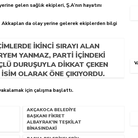
erine gelen sağlık ekipleri, Ş.A’nın hayatını
Akkaplan da olay yerine gelerek ekiplerden bilgi
IMLERDE IKINCI SIRAYI ALAN
RYEM YANMAZ, PARTI IÇINDEKI
ÇLÜ DURUŞUYLA DIKKAT ÇEKEN
V
 ISIM OLARAK ÖNE ÇIKIYORDU.
 yakalamak için çalışma başlattı.
AKÇAKOCA BELEDIYE
BAŞKANI FIKRET
ALBAYRAK’IN TEŞKILAT
BINASINDAKI
KONUŞMASI ORTAYA