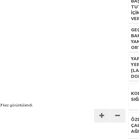
BA
TU
enlere İlçe Başkanı Engel Oldu
IÇI
VER
GE
BA
YAN
ORT
YAP
YE
[L
DO
KO
SI
17
kez görüntülendi.
ÖZ
ÇA
AĞ