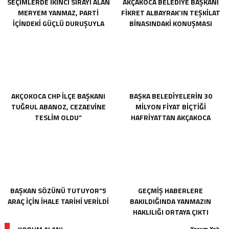
SEÇIMLERDE IKINCI SIRAYI ALAN
AKÇAKOCA BELEDIYE BAŞKANI
MERYEM YANMAZ, PARTI
FIKRET ALBAYRAK’IN TEŞKILAT
IÇINDEKI GÜÇLÜ DURUŞUYLA
BINASINDAKI KONUŞMASI
DIKKAT ÇEKEN BIR ISIM OLARAK
ORTAYA ÇIKTI
ÖNE ÇIKIYORDU.
AKÇOKOCA CHP İLÇE BAŞKANI
BAŞKA BELEDIYELERIN 30
TUĞRUL ABANOZ, CEZAEVİNE
MILYON FIYAT BIÇTIĞI
TESLİM OLDU”
HAFRIYATTAN AKÇAKOCA
BELEDIYESININ KASASINA TEK
KURUŞ GIRMEMIŞ
BAŞKAN SÖZÜNÜ TUTUYOR”5
GEÇMIŞ HABERLERE
ARAÇ IÇIN İHALE TARIHI VERILDI
BAKILDIĞINDA YANMAZIN
HAKLILIĞI ORTAYA ÇIKTI
Yorum Yok