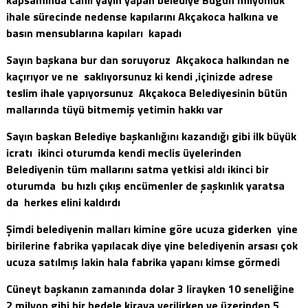
ihale sürecinde nedense kapılarını Akçakoca halkına ve
basın mensublarına kapıları kapadı
Sayın başkana bur dan soruyoruz Akçakoca halkından ne
kaçırıyor ve ne saklıyorsunuz ki kendi ,içinizde adrese
teslim ihale yapıyorsunuz Akçakoca Belediyesinin bütün
mallarında tüyü bitmemiş yetimin hakkı var
Sayın başkan Belediye başkanlığını kazandığı gibi ilk büyük
icratı ikinci oturumda kendi meclis üyelerinden
Belediyenin tüm mallarını satma yetkisi aldı ikinci bir
oturumda bu hızlı çıkış encümenler de şaşkınlık yaratsa
da herkes elini kaldırdı
Şimdi belediyenin malları kimine göre ucuza giderken yine
birilerine fabrika yapılacak diye yine belediyenin arsası çok
ucuza satılmış lakin hala fabrika yapanı kimse görmedi
Cüneyt başkanın zamanında dolar 3 lirayken 10 seneliğine
2 milyon gibi bir bedele kiraya verilirken ve üzerinden 5