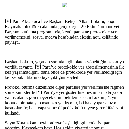
İYİ Parti Akçakoca İlçe Başkanı Behçet Alkan Lokum, bugün
Kaymakamlık tören alanında gerçekleşen 29 Ekim Cumhuriyet
Bayramı kutlama programında, kendi partisine protokolde yer
verilmemesini, sosyal medya hesabından eleştiri notu eşliğinde
paylaştı.
Başkan Lokum, yaşanan sorunla ilgili olarak yönelttiğimiz soruya
verdiği cevapta, İYİ Parti’ye protokolde yer gösterilmemesinin ilk
kez yaşanmadığını, daha önce de protokolde yer verilmediği için
benzer sıkıntıların ortaya çıktığını söyledi.
Protokol oturma düzeninde diğer partilere yer verilmesine rağmen
son etkinliklerde İYİ Parti’ye yer gösterilmemesini bir hata ya da
yanlış olarak göremeyeceklerini belirten başkan Lokum, ”aynı
konuda bir hata yaparsanız o yanlış olur, iki hata yaparsanız o
kasıt olur, üç hata yaparsanız düpedüz kötü niyete girer” ifadesini
kullandı.
Sayın Kaymakam beyin göreve başladığı günlerde İyi parti
yönetimi Kaymakam beye Hoş geldin ziyareti yapmıştı