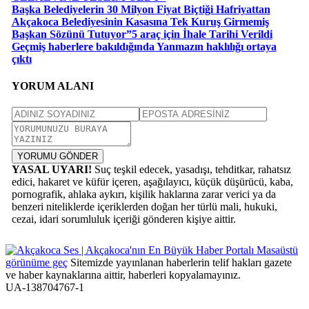
Başka Belediyelerin 30 Milyon Fiyat Biçtiği Hafriyattan
Akçakoca Belediyesinin Kasasına Tek Kuruş Girmemiş
Başkan Sözünü Tutuyor”5 araç için İhale Tarihi Verildi
Geçmiş haberlere bakıldığında Yanmazın haklılığı ortaya
çıktı
YORUM ALANI
YORUMU GÖNDER
YASAL UYARI!
Suç teşkil edecek, yasadışı, tehditkar, rahatsız
edici, hakaret ve küfür içeren, aşağılayıcı, küçük düşürücü, kaba,
pornografik, ahlaka aykırı, kişilik haklarına zarar verici ya da
benzeri niteliklerde içeriklerden doğan her türlü mali, hukuki,
cezai, idari sorumluluk içeriği gönderen kişiye aittir.
Masaüstü
görünüme geç
Sitemizde yayınlanan haberlerin telif hakları gazete
ve haber kaynaklarına aittir, haberleri kopyalamayınız.
UA-138704767-1