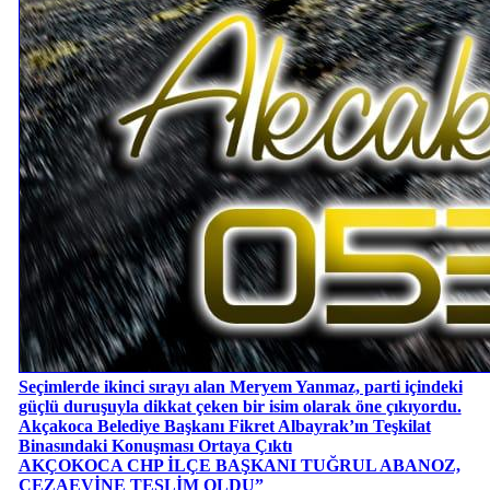
Seçimlerde ikinci sırayı alan Meryem Yanmaz, parti içindeki
güçlü duruşuyla dikkat çeken bir isim olarak öne çıkıyordu.
Akçakoca Belediye Başkanı Fikret Albayrak’ın Teşkilat
Binasındaki Konuşması Ortaya Çıktı
AKÇOKOCA CHP İLÇE BAŞKANI TUĞRUL ABANOZ,
CEZAEVİNE TESLİM OLDU”