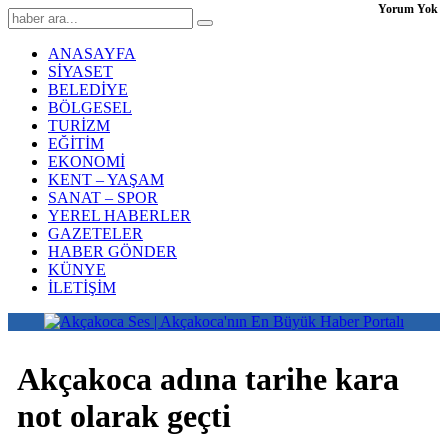
Yorum Yok
ANASAYFA
SİYASET
BELEDİYE
BÖLGESEL
TURİZM
EĞİTİM
EKONOMİ
KENT – YAŞAM
SANAT – SPOR
YEREL HABERLER
GAZETELER
HABER GÖNDER
KÜNYE
İLETİŞİM
Akçakoca adına tarihe kara
not olarak geçti