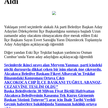
Aldı
Yaklaşan yerel seçimlerle alakalı Ak parti Belediye Başkan Aday
Adayları Dilekçelerini İlçe Başkanlığına sunmaya başladı Uzun
zamandır aday olacakmı olmayacakmı diye merak edilen Eski
İlçe Başkanı Sayın Esvet Sarıoğlu Yarın Düzenlecek Toplantıyla
Aday Adaylığını açıklayacağı öğrenildi
Diğer yandan Eski İlçe Teşkilat başkan yardımcısı Osman
Cumhur’unda Yarın aday adaylığını açıklayacağı öğrenildi
Seçimlerde ikinci sırayı alan Meryem Yanmaz, parti içindeki
güçlü duruşuyla dikkat çeken bir isim olarak öne çıkıyordu.
Akçakoca Belediye Başkanı Fikret Albayrak’ın Teşkilat
Binasındaki Konuşması Ortaya Çıktı
AKÇOKOCA CHP İLÇE BAŞKANI TUĞRUL ABANOZ,
CEZAEVİNE TESLİM OLDU”
Başka Belediyelerin 30 Milyon Fiyat Biçtiği Hafriyattan
Akçakoca Belediyesinin Kasasına Tek Kuruş Girmemiş
Başkan Sözünü Tutuyor”5 araç için İhale Tarihi Verildi
Geçmiş haberlere bakıldığında Yanmazın haklılığı ortaya