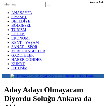
Yorum Yok
ANASAYFA
SİYASET
BELEDİYE
BÖLGESEL
TURİZM
EĞİTİM
EKONOMİ
KENT – YAŞAM
SANAT – SPOR
YEREL HABERLER
GAZETELER
HABER GÖNDER
KÜNYE
İLETİŞİM
Aday Adayı Olmayacam
Diyordu Soluğu Ankara da