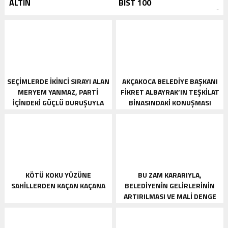
ALTIN
BIST 100
-
SEÇIMLERDE IKINCI SIRAYI ALAN
AKÇAKOCA BELEDIYE BAŞKANI
MERYEM YANMAZ, PARTI
FIKRET ALBAYRAK’IN TEŞKILAT
IÇINDEKI GÜÇLÜ DURUŞUYLA
BINASINDAKI KONUŞMASI
DIKKAT ÇEKEN BIR ISIM OLARAK
ORTAYA ÇIKTI
ÖNE ÇIKIYORDU.
KÖTÜ KOKU YÜZÜNE
BU ZAM KARARIYLA,
SAHILLERDEN KAÇAN KAÇANA
BELEDIYENIN GELIRLERININ
ARTIRILMASI VE MALI DENGE
SAĞLANMASI
AMAÇLANMAKTADIR