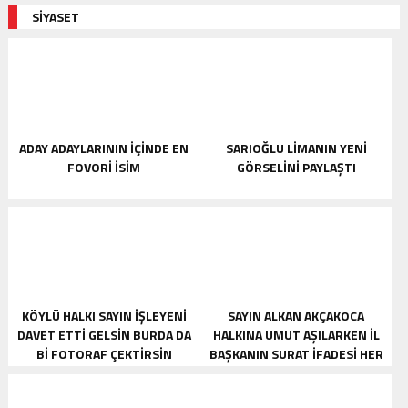
SİYASET
ADAY ADAYLARININ IÇINDE EN
SARIOĞLU LIMANIN YENI
FOVORI ISIM
GÖRSELINI PAYLAŞTI
KÖYLÜ HALKI SAYIN İŞLEYENI
SAYIN ALKAN AKÇAKOCA
DAVET ETTI GELSIN BURDA DA
HALKINA UMUT AŞILARKEN İL
BI FOTORAF ÇEKTIRSIN
BAŞKANIN SURAT İFADESI HER
ŞEYIN BU KADAR KOLAY
OLMAYACAĞINI İŞARET ETTI