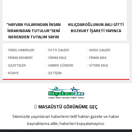
”HAYVAN YULARINDAN İNSAN
KILIÇDAROĞLUNUN AKLI GITTI
İKRARINDAN TUTULUR”SENI
BOZKURT IŞARETI YAPINCA
NERENDEN TUTALIM SAYIN
YEMENICI
YEREL HABERLER
FOTO GALERİ
VIDEO GALERİ
FİRMA REHBERİ
FİRMA EKLE
FİRMA ARA
GAZETELER
HABER GÖNDER
SİTENE EKLE
KÜNYE
İLETİŞİM
MASAÜSTÜ GÖRÜNÜME GEÇ
Sitemizde yayınlanan haberlerin telif hakları gazete ve haber
kaynaklarına aittir, haberleri kopyalamayınız.