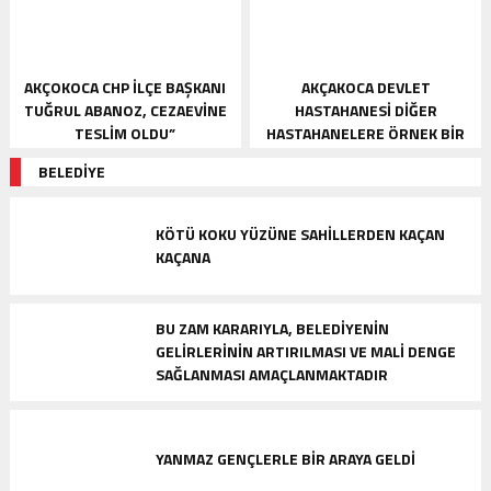
AKÇOKOCA CHP İLÇE BAŞKANI
AKÇAKOCA DEVLET
TUĞRUL ABANOZ, CEZAEVİNE
HASTAHANESI DIĞER
TESLİM OLDU”
HASTAHANELERE ÖRNEK BIR
YÖNETIM SERGILIYOR
BELEDİYE
KÖTÜ KOKU YÜZÜNE SAHILLERDEN KAÇAN
KAÇANA
BU ZAM KARARIYLA, BELEDIYENIN
GELIRLERININ ARTIRILMASI VE MALI DENGE
SAĞLANMASI AMAÇLANMAKTADIR
YANMAZ GENÇLERLE BIR ARAYA GELDI