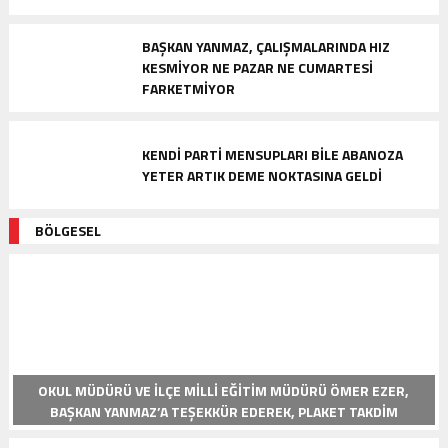
BAŞKAN YANMAZ, ÇALIŞMALARINDA HIZ
KESMİYOR NE PAZAR NE CUMARTESİ
FARKETMİYOR
KENDI PARTI MENSUPLARI BILE ABANOZA
YETER ARTIK DEME NOKTASINA GELDI
BÖLGESEL
OKUL MÜDÜRÜ VE İLÇE MILLI EĞITIM MÜDÜRÜ ÖMER EZER,
BAŞKAN YANMAZ’A TEŞEKKÜR EDEREK, PLAKET TAKDIM
ETTILER.