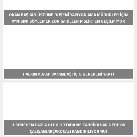
OKAN BAŞKAN ÜSTÜNE DÜŞENI YAPIYOR AMA MÜDÜRLER İÇIN
AYNISINI SÖYLEMEK ZOR SAHILLER PISLIKTEN GEÇILMIYOR
HALKIN ADAMI VATANDAŞI IÇIN GEREKENI YAPTI
1 SENEDEN FAZLA OLDU ORTADA NE FABRIKA VAR NEDE 80
ÇALIŞAN(AKÇAKOCALI KANDIRILIYORMU)