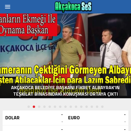
AKÇAKOCA BELEDIYE BAŞKANI FIKRET ALBAYRAK’IN
TEŞKILAT BINASINDAKI KONUŞMASI ORTAYA ÇIKTI
-
-
DOLAR
EURO
-
-
-
-