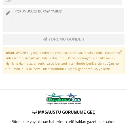
YORUMU GÖNDER
YASAL UYARI!
Suç teşkil edecek, yasadışı, tehditkar, rahatsız edici, hakaret ve
küfür içeren, aşağılayıcı, küçük düşürücü, kaba, pornografik, ahlaka aykırı,
kişilik haklarına zarar verici ya da benzeri niteliklerde içeriklerden doğan her
türlü mali, hukuki, cezai, idari sorumluluk içeriği gönderen kişiye aittir.
MASAÜSTÜ GÖRÜNÜME GEÇ
Sitemizde yayınlanan haberlerin telif hakları gazete ve haber