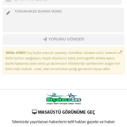
YORUMU GÖNDER
YASAL UYARI!
Suç teşkil edecek, yasadışı, tehditkar, rahatsız edici, hakaret ve
küfür içeren, aşağılayıcı, küçük düşürücü, kaba, pornografik, ahlaka aykırı,
kişilik haklarına zarar verici ya da benzeri niteliklerde içeriklerden doğan her
türlü mali, hukuki, cezai, idari sorumluluk içeriği gönderen kişiye aittir.
MASAÜSTÜ GÖRÜNÜME GEÇ
Sitemizde yayınlanan haberlerin telif hakları gazete ve haber