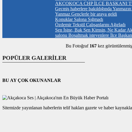
AKÇOKOCA CHP İLÇE BAŞKANI T
Geçmiş haberlere bakıldığında Yanmazın ha
Yanmaz Gençlerle bir araya geldi
Konuklar Salona Sığmadı
Özdemir Tekstil Çalışanlarını Ağırladı
Sen İşine, Bak Sen Kimsin, Ne Kadar Ak
salonu Boşaltmak isteyenlere İlçe Başka
Bu Fotoğraf
167
kez görüntülenmişt
POPÜLER GALERİLER
BU AY ÇOK OKUNANLAR
Sitemizde yayınlanan haberlerin telif hakları gazete ve haber kaynaklar