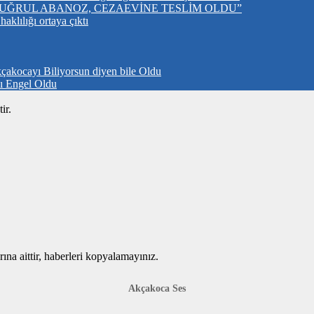
UĞRUL ABANOZ, CEZAEVİNE TESLİM OLDU”
klılığı ortaya çıktı
çakocayı Biliyorsun diyen bile Oldu
nı Engel Oldu
ir.
ına aittir, haberleri kopyalamayınız.
Akçakoca Ses