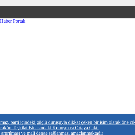
az, parti içindeki güçlü duruşuyla dikkat çeken bir isim olarak öne çı
ak’ın Teşkilat Binasındaki Konuşması Ortaya Çıktı
n artırılması ve mali denge sağlanması amaçlanmaktadır