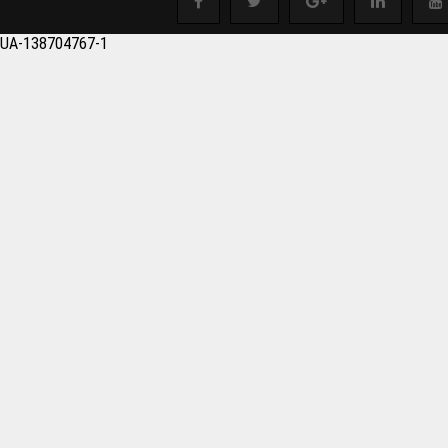
salonu Boşaltmak istey
UA-138704767-1