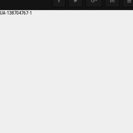
salonu Boşaltmak istey
UA-138704767-1