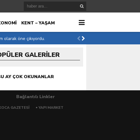
KONOMİ
KENT – YAŞAM
im olarak öne çıkıyordu.
OPÜLER GALERİLER
r
BU AY ÇOK OKUNANLAR
Bağlantılı Linkler
KOCA GAZETESI
YAPI MARKET