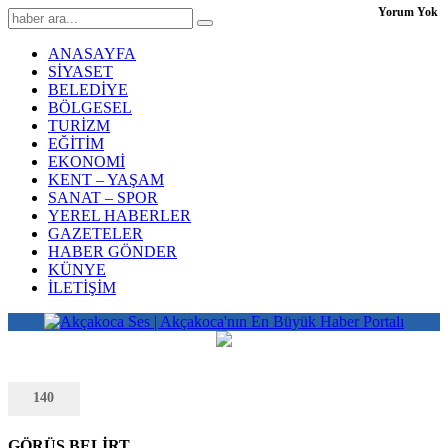
Yorum Yok
ANASAYFA
SİYASET
BELEDİYE
BÖLGESEL
TURİZM
EĞİTİM
EKONOMİ
KENT – YAŞAM
SANAT – SPOR
YEREL HABERLER
GAZETELER
HABER GÖNDER
KÜNYE
İLETİŞİM
140
GÖRÜŞ BELİRT