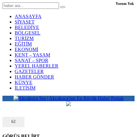
Yorum Yok
ANASAYFA
SİYASET
BELEDİYE
BÖLGESEL
TURİZM
EĞİTİM
EKONOMİ
KENT – YAŞAM
SANAT – SPOR
YEREL HABERLER
GAZETELER
HABER GÖNDER
KÜNYE
İLETİŞİM
62
GÖRÜŞ BELİRT