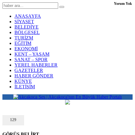
Yorum Yok
ANASAYFA
SİYASET
BELEDİYE
BÖLGESEL
TURİZM
EĞİTİM
EKONOMİ
KENT – YAŞAM
SANAT – SPOR
YEREL HABERLER
GAZETELER
HABER GÖNDER
KÜNYE
İLETİŞİM
129
GÖRÜŞ BELİRT