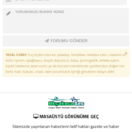
YORUMU GÖNDER
YASAL UYARI!
Suç teşkil edecek, yasadışı, tehditkar, rahatsız edici, hakaret ve
küfür içeren, aşağılayıcı, küçük düşürücü, kaba, pornografik, ahlaka aykırı,
kişilik haklarına zarar verici ya da benzeri niteliklerde içeriklerden doğan her
türlü mali, hukuki, cezai, idari sorumluluk içeriği gönderen kişiye aittir.
MASAÜSTÜ GÖRÜNÜME GEÇ
Sitemizde yayınlanan haberlerin telif hakları gazete ve haber