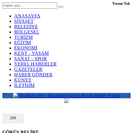
Yorum Yok
ANASAYFA
SİYASET
BELEDİYE
BÖLGESEL
TURİZM
EĞİTİM
EKONOMİ
KENT – YAŞAM
SANAT – SPOR
YEREL HABERLER
GAZETELER
HABER GÖNDER
KÜNYE
İLETİŞİM
208
GÖRÜŞ BELİRT