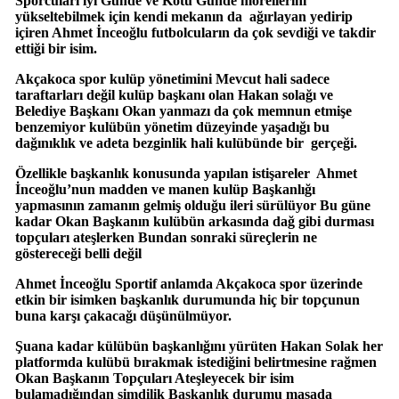
Sporcuları iyi Günde ve Kötü Günde morellerini
yükseltebilmek için kendi mekanın da ağırlayan yedirip
içiren Ahmet İnceoğlu futbolcuların da çok sevdiği ve takdir
ettiği bir isim.
Akçakoca spor kulüp yönetimini Mevcut hali sadece
taraftarları değil kulüp başkanı olan Hakan solağı ve
Belediye Başkanı Okan yanmazı da çok memnun etmişe
benzemiyor kulübün yönetim düzeyinde yaşadığı bu
dağınıklık ve adeta bezginlik hali kulübünde bir gerçeği.
Özellikle başkanlık konusunda yapılan istişareler Ahmet
İnceoğlu’nun madden ve manen kulüp Başkanlığı
yapmasının zamanın gelmiş olduğu ileri sürülüyor Bu güne
kadar Okan Başkanın kulübün arkasında dağ gibi durması
topçuları ateşlerken Bundan sonraki süreçlerin ne
göstereceği belli değil
Ahmet İnceoğlu Sportif anlamda Akçakoca spor üzerinde
etkin bir isimken başkanlık durumunda hiç bir topçunun
buna karşı çakacağı düşünülmüyor.
Şuana kadar külübün başkanlığını yürüten Hakan Solak her
platformda kulübü bırakmak istediğini belirtmesine rağmen
Okan Başkanın Topçuları Ateşleyecek bir isim
bulamadığından şimdilik Başkanlık durumu masada