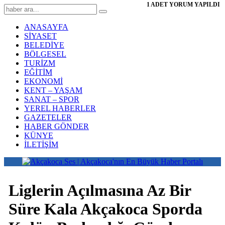
1 ADET YORUM YAPILDI
ANASAYFA
SİYASET
BELEDİYE
BÖLGESEL
TURİZM
EĞİTİM
EKONOMİ
KENT – YAŞAM
SANAT – SPOR
YEREL HABERLER
GAZETELER
HABER GÖNDER
KÜNYE
İLETİŞİM
Liglerin Açılmasına Az Bir
Süre Kala Akçakoca Sporda