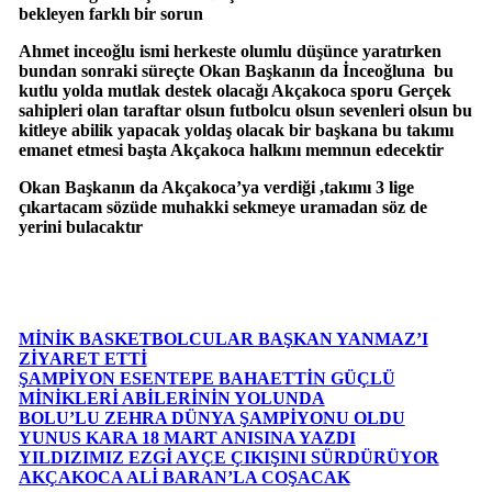
bekleyen farklı bir sorun
Ahmet inceoğlu ismi herkeste olumlu düşünce yaratırken
bundan sonraki süreçte Okan Başkanın da İnceoğluna bu
kutlu yolda mutlak destek olacağı Akçakoca sporu Gerçek
sahipleri olan taraftar olsun futbolcu olsun sevenleri olsun bu
kitleye abilik yapacak yoldaş olacak bir başkana bu takımı
emanet etmesi başta Akçakoca halkını memnun edecektir
Okan Başkanın da Akçakoca’ya verdiği ,takımı 3 lige
çıkartacam sözüde muhakki sekmeye uramadan söz de
yerini bulacaktır
MİNİK BASKETBOLCULAR BAŞKAN YANMAZ’I
ZİYARET ETTİ
ŞAMPİYON ESENTEPE BAHAETTİN GÜÇLÜ
MİNİKLERİ ABİLERİNİN YOLUNDA
BOLU’LU ZEHRA DÜNYA ŞAMPİYONU OLDU
YUNUS KARA 18 MART ANISINA YAZDI
YILDIZIMIZ EZGİ AYÇE ÇIKIŞINI SÜRDÜRÜYOR
AKÇAKOCA ALİ BARAN’LA COŞACAK