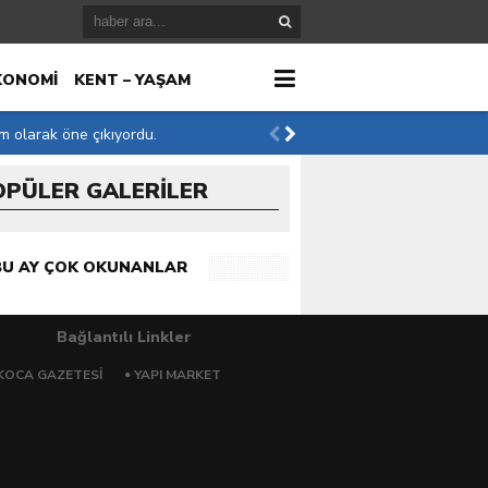
KONOMİ
KENT – YAŞAM
im olarak öne çıkıyordu.
OPÜLER GALERİLER
r
BU AY ÇOK OKUNANLAR
Bağlantılı Linkler
KOCA GAZETESI
YAPI MARKET