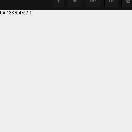
salonu Boşaltmak istey
UA-138704767-1