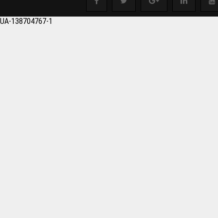
salonu Boşaltmak istey
UA-138704767-1