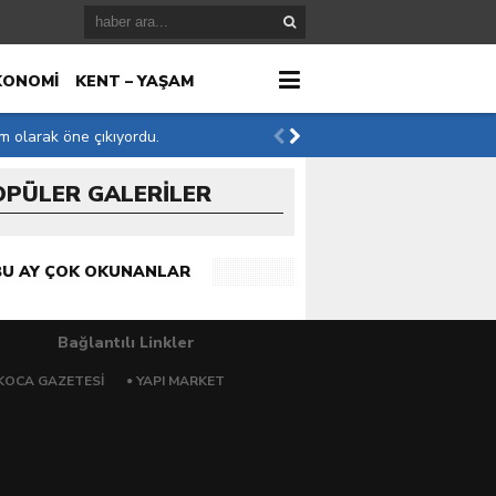
KONOMİ
KENT – YAŞAM
im olarak öne çıkıyordu.
OPÜLER GALERİLER
r
BU AY ÇOK OKUNANLAR
Bağlantılı Linkler
KOCA GAZETESI
YAPI MARKET