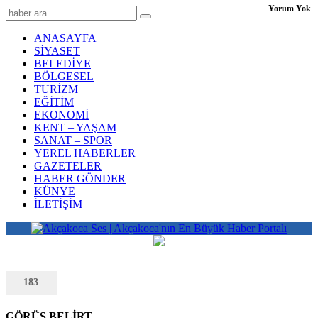
Yorum Yok
ANASAYFA
SİYASET
BELEDİYE
BÖLGESEL
TURİZM
EĞİTİM
EKONOMİ
KENT – YAŞAM
SANAT – SPOR
YEREL HABERLER
GAZETELER
HABER GÖNDER
KÜNYE
İLETİŞİM
183
GÖRÜŞ BELİRT