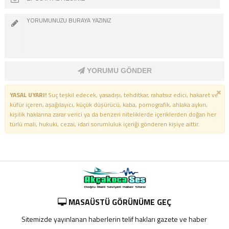
YORUMU GÖNDER
YASAL UYARI!
Suç teşkil edecek, yasadışı, tehditkar, rahatsız edici, hakaret ve
küfür içeren, aşağılayıcı, küçük düşürücü, kaba, pornografik, ahlaka aykırı,
kişilik haklarına zarar verici ya da benzeri niteliklerde içeriklerden doğan her
türlü mali, hukuki, cezai, idari sorumluluk içeriği gönderen kişiye aittir.
MASAÜSTÜ GÖRÜNÜME GEÇ
Sitemizde yayınlanan haberlerin telif hakları gazete ve haber