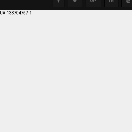
salonu Boşaltmak istey
UA-138704767-1