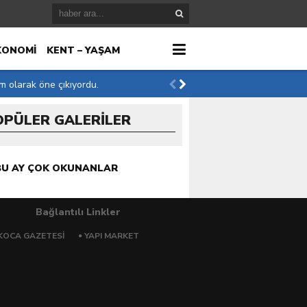
KONOMİ
KENT – YAŞAM
im olarak öne çıkıyordu.
OPÜLER GALERİLER
r
BU AY ÇOK OKUNANLAR
Bağlantılı Linkler
KOCA GAZETESI
YAPI MARKET