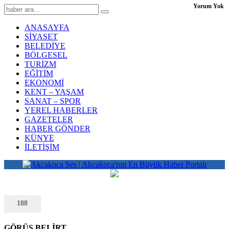
Yorum Yok
ANASAYFA
SİYASET
BELEDİYE
BÖLGESEL
TURİZM
EĞİTİM
EKONOMİ
KENT – YAŞAM
SANAT – SPOR
YEREL HABERLER
GAZETELER
HABER GÖNDER
KÜNYE
İLETİŞİM
188
GÖRÜŞ BELİRT