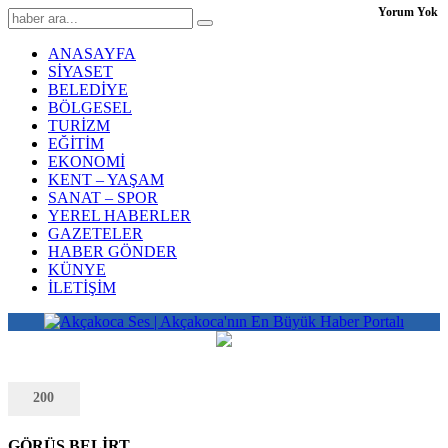
Yorum Yok
ANASAYFA
SİYASET
BELEDİYE
BÖLGESEL
TURİZM
EĞİTİM
EKONOMİ
KENT – YAŞAM
SANAT – SPOR
YEREL HABERLER
GAZETELER
HABER GÖNDER
KÜNYE
İLETİŞİM
200
GÖRÜŞ BELİRT