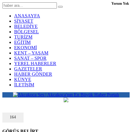
Yorum Yok
ANASAYFA
SİYASET
BELEDİYE
BÖLGESEL
TURİZM
EĞİTİM
EKONOMİ
KENT – YAŞAM
SANAT – SPOR
YEREL HABERLER
GAZETELER
HABER GÖNDER
KÜNYE
İLETİŞİM
164
GÖRÜŞ BELİRT