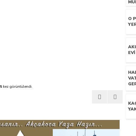
MÜ
AY
enlere İlçe Başkanı Engel Oldu
ZO
O 
PIS
YER
GE
AK
EVİ
HA
VAT
GER
5
kez görüntülendi.
KA
YA