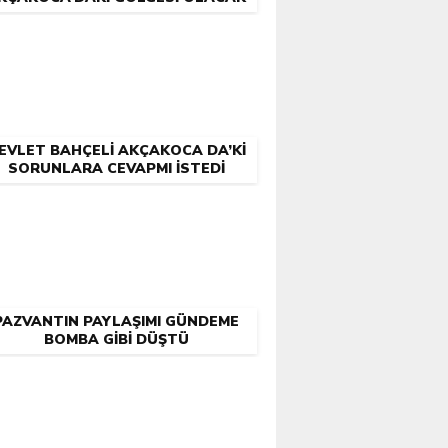
EVLET BAHÇELI AKÇAKOCA DA’KI
SORUNLARA CEVAPMI İSTEDI
PAZVANTIN PAYLAŞIMI GÜNDEME
BOMBA GİBİ DÜŞTÜ