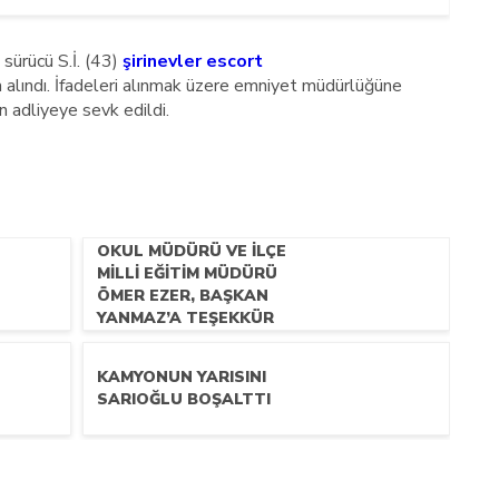
 sürücü S.İ. (43)
şirinevler escort
a alındı. İfadeleri alınmak üzere emniyet müdürlüğüne
n adliyeye sevk edildi.
OKUL MÜDÜRÜ VE İLÇE
MILLI EĞITIM MÜDÜRÜ
ÖMER EZER, BAŞKAN
YANMAZ’A TEŞEKKÜR
EDEREK, PLAKET
TAKDIM ETTILER.
KAMYONUN YARISINI
SARIOĞLU BOŞALTTI