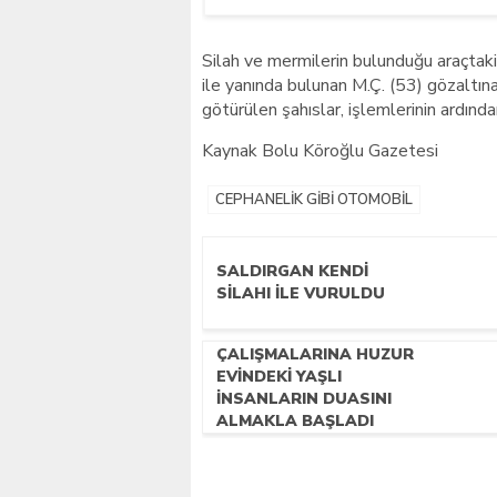
Silah ve mermilerin bulunduğu araçtaki
ile yanında bulunan M.Ç. (53) gözaltın
götürülen şahıslar, işlemlerinin ardında
Kaynak Bolu Köroğlu Gazetesi
CEPHANELİK GİBİ OTOMOBİL
SALDIRGAN KENDİ
SİLAHI İLE VURULDU
ÇALIŞMALARINA HUZUR
EVINDEKI YAŞLI
İNSANLARIN DUASINI
ALMAKLA BAŞLADI