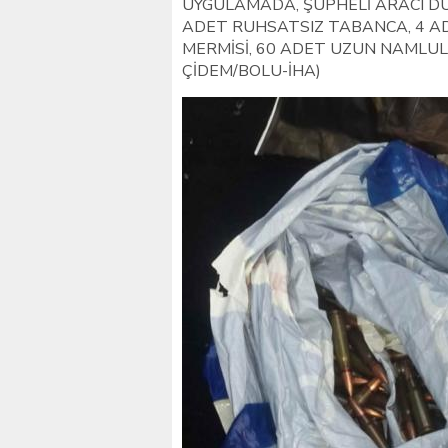
UYGULAMADA, ŞÜPHELİ ARACI D
ADET RUHSATSIZ TABANCA, 4 A
MERMİSİ, 60 ADET UZUN NAMLULU
ÇİDEM/BOLU-İHA)