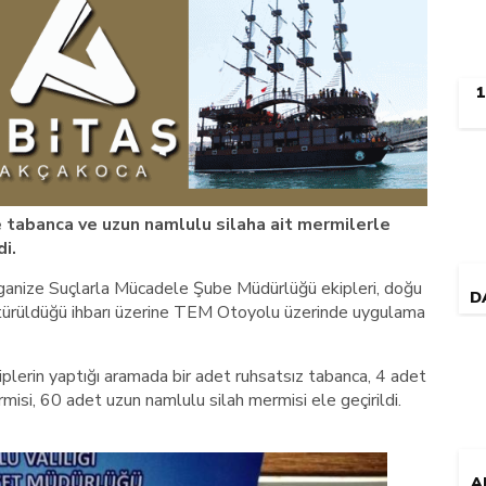
 tabanca ve uzun namlulu silaha ait mermilerle
di.
rganize Suçlarla Mücadele Şube Müdürlüğü ekipleri, doğu
D
götürüldüğü ihbarı üzerine TEM Otoyolu üzerinde uygulama
Z
plerin yaptığı aramada bir adet ruhsatsız tabanca, 4 adet
isi, 60 adet uzun namlulu silah mermisi ele geçirildi.
A