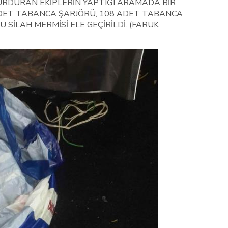
URDURAN EKİPLERİN YAPTIĞI ARAMADA BİR
DET TABANCA ŞARJÖRÜ, 108 ADET TABANCA
 SİLAH MERMİSİ ELE GEÇİRİLDİ. (FARUK