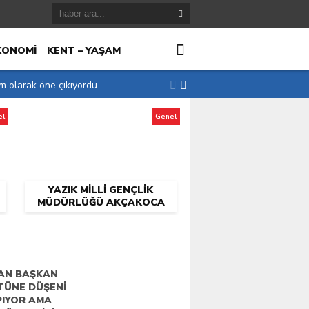
KONOMİ
KENT – YAŞAM
im olarak öne çıkıyordu.
el
Genel
r
YAZIK MILLI GENÇLIK
MÜDÜRLÜĞÜ AKÇAKOCA
DA KIMLERE KALMIŞ
AN BAŞKAN
TÜNE DÜŞENI
PIYOR AMA