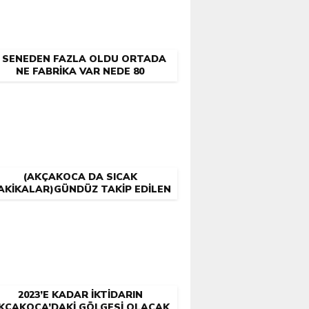
1 SENEDEN FAZLA OLDU ORTADA
NE FABRIKA VAR NEDE 80
ÇALIŞAN(AKÇAKOCALI
KANDIRILIYORMU)
(AKÇAKOCA DA SICAK
AKIKALAR)GÜNDÜZ TAKIP EDILEN
ANLIYA GECE YARISI OPERASYON
DÜZENLENDI
2023’E KADAR İKTIDARIN
KÇAKOCA’DAKI GÖLGESI OLACAK