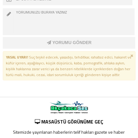
YORUMU GÖNDER
YASAL UYARI!
Suç teşkil edecek, yasadışı, tehditkar, rahatsız edici, hakaret ve
küfür içeren, aşağılayıcı, küçük düşürücü, kaba, pornografik, ahlaka aykırı,
kişilik haklarına zarar verici ya da benzeri niteliklerde içeriklerden doğan her
türlü mali, hukuki, cezai, idari sorumluluk içeriği gönderen kişiye aittir.
MASAÜSTÜ GÖRÜNÜME GEÇ
Sitemizde yayınlanan haberlerin telif hakları gazete ve haber