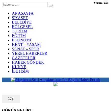
Yorum Yok
ANASAYFA
SİYASET
BELEDİYE
BÖLGESEL
TURİZM
EĞİTİM
EKONOMİ
KENT – YAŞAM
SANAT – SPOR
YEREL HABERLER
GAZETELER
HABER GÖNDER
KÜNYE
İLETİŞİM
179
GÖRÜŞ BELİRT