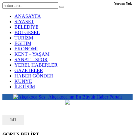
Yorum Yok
ANASAYFA
SİYASET
BELEDİYE
BÖLGESEL
TURİZM
EĞİTİM
EKONOMİ
KENT – YAŞAM
SANAT – SPOR
YEREL HABERLER
GAZETELER
HABER GÖNDER
KÜNYE
İLETİŞİM
141
GÖRÜŞ BELİRT