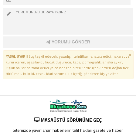
YORUMU GÖNDER
YASAL UYARI!
Suç teşkil edecek, yasadışı, tehditkar, rahatsız edici, hakaret ve
küfür içeren, aşağılayıcı, küçük düşürücü, kaba, pornografik, ahlaka aykırı,
kişilik haklarına zarar verici ya da benzeri niteliklerde içeriklerden doğan her
türlü mali, hukuki, cezai, idari sorumluluk içeriği gönderen kişiye aittir.
MASAÜSTÜ GÖRÜNÜME GEÇ
Sitemizde yayınlanan haberlerin telif hakları gazete ve haber