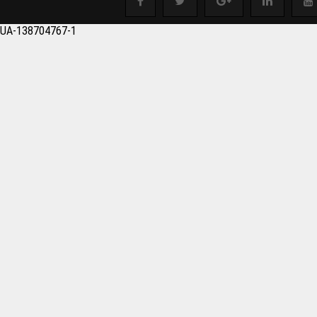
salonu Boşaltmak istey
UA-138704767-1