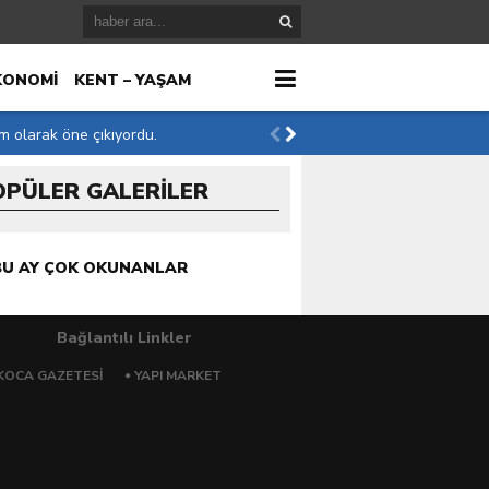
KONOMİ
KENT – YAŞAM
im olarak öne çıkıyordu.
OPÜLER GALERİLER
r
BU AY ÇOK OKUNANLAR
Bağlantılı Linkler
KOCA GAZETESI
YAPI MARKET