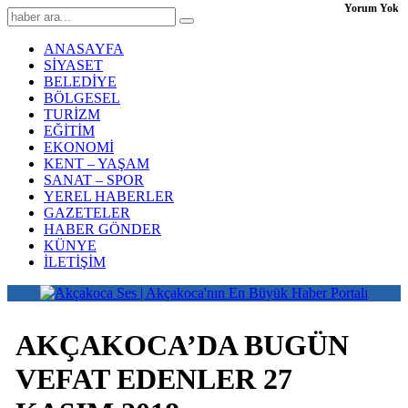
Yorum Yok
ANASAYFA
SİYASET
BELEDİYE
BÖLGESEL
TURİZM
EĞİTİM
EKONOMİ
KENT – YAŞAM
SANAT – SPOR
YEREL HABERLER
GAZETELER
HABER GÖNDER
KÜNYE
İLETİŞİM
AKÇAKOCA’DA BUGÜN
VEFAT EDENLER 27