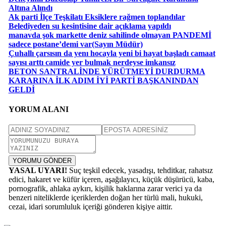
Altına Alındı
Ak parti İlçe Teşkilatı Eksiklere rağmen toplandılar
Belediyeden su kesintisine dair açıklama yapıldı
manavda şok markette deniz sahilinde olmayan PANDEMİ
sadece postane’demi var(Sayın Müdür)
Çuhallı çarsısın da yenı hocayla yeni bi hayat başladı camaat
sayısı arttı camide yer bulmak nerdeyse imkansız
BETON SANTRALİNDE YÜRÜTMEYİ DURDURMA
KARARINA İLK ADIM İYİ PARTİ BAŞKANINDAN
GELDİ
YORUM ALANI
YORUMU GÖNDER
YASAL UYARI!
Suç teşkil edecek, yasadışı, tehditkar, rahatsız
edici, hakaret ve küfür içeren, aşağılayıcı, küçük düşürücü, kaba,
pornografik, ahlaka aykırı, kişilik haklarına zarar verici ya da
benzeri niteliklerde içeriklerden doğan her türlü mali, hukuki,
cezai, idari sorumluluk içeriği gönderen kişiye aittir.