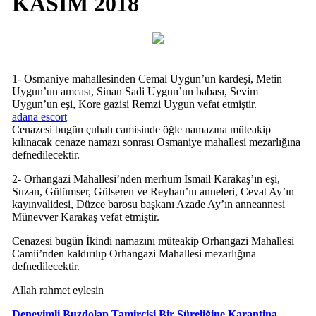
KASIM 2018
1- Osmaniye mahallesinden Cemal Uygun’un kardeşi, Metin
Uygun’un amcası, Sinan Sadi Uygun’un babası, Sevim
Uygun’un eşi, Kore gazisi Remzi Uygun vefat etmiştir.
adana escort
Cenazesi bugün çuhalı camisinde öğle namazına müteakip
kılınacak cenaze namazı sonrası Osmaniye mahallesi mezarlığına
defnedilecektir.
2- Orhangazi Mahallesi’nden merhum İsmail Karakaş’ın eşi,
Suzan, Gülümser, Gülseren ve Reyhan’ın anneleri, Cevat Ay’ın
kayınvalidesi, Düzce barosu başkanı Azade Ay’ın anneannesi
Münevver Karakaş vefat etmiştir.
Cenazesi bugün İkindi namazını müteakip Orhangazi Mahallesi
Camii’nden kaldırılıp Orhangazi Mahallesi mezarlığına
defnedilecektir.
Allah rahmet eylesin
Deneyimli Buzdolap Tamircisi Bir Süreliğine Karantina