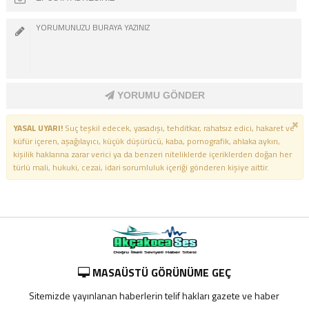
YORUMU GÖNDER
YASAL UYARI!
Suç teşkil edecek, yasadışı, tehditkar, rahatsız edici, hakaret ve
küfür içeren, aşağılayıcı, küçük düşürücü, kaba, pornografik, ahlaka aykırı,
kişilik haklarına zarar verici ya da benzeri niteliklerde içeriklerden doğan her
türlü mali, hukuki, cezai, idari sorumluluk içeriği gönderen kişiye aittir.
MASAÜSTÜ GÖRÜNÜME GEÇ
Sitemizde yayınlanan haberlerin telif hakları gazete ve haber