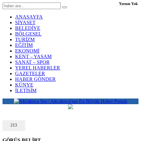
Yorum Yok
ANASAYFA
SİYASET
BELEDİYE
BÖLGESEL
TURİZM
EĞİTİM
EKONOMİ
KENT – YAŞAM
SANAT – SPOR
YEREL HABERLER
GAZETELER
HABER GÖNDER
KÜNYE
İLETİŞİM
213
GÖRÜŞ BELİRT