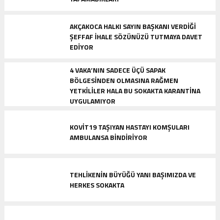
AKÇAKOCA HALKI SAYIN BAŞKANI VERDIĞI
ŞEFFAF İHALE SÖZÜNÜZÜ TUTMAYA DAVET
EDIYOR
4 VAKA’NIN SADECE ÜÇÜ SAPAK
BÖLGESINDEN OLMASINA RAĞMEN
YETKILILER HALA BU SOKAKTA KARANTINA
UYGULAMIYOR
KOVIT19 TAŞIYAN HASTAYI KOMŞULARI
AMBULANSA BINDIRIYOR
TEHLIKENIN BÜYÜĞÜ YANI BAŞIMIZDA VE
HERKES SOKAKTA