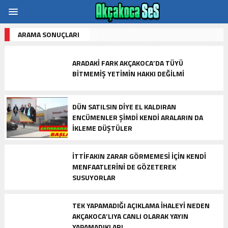
ARAMA SONUÇLARI
ARADAKI FARK AKÇAKOCA’DA TÜYÜ
BITMEMIŞ YETIMIN HAKKI DEĞILMI
DÜN SATILSIN DIYE EL KALDIRAN
ENCÜMENLER ŞIMDI KENDI ARALARIN DA
İKLEME DÜŞTÜLER
ITTIFAKIN ZARAR GÖRMEMESI IÇIN KENDI
MENFAATLERINI DE GÖZETEREK
SUSUYORLAR
TEK YAPAMADIĞI AÇIKLAMA İHALEYI NEDEN
AKÇAKOCA’LIYA CANLI OLARAK YAYIN
YAPAMADIKLARI