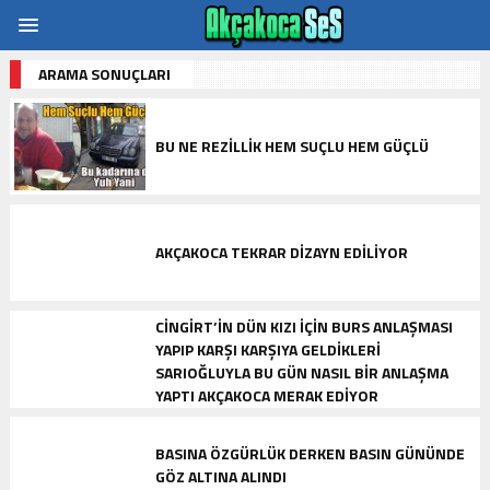
ARAMA SONUÇLARI
BU NE REZILLIK HEM SUÇLU HEM GÜÇLÜ
AKÇAKOCA TEKRAR DIZAYN EDILIYOR
CINGIRT’IN DÜN KIZI IÇIN BURS ANLAŞMASI
YAPIP KARŞI KARŞIYA GELDIKLERI
SARIOĞLUYLA BU GÜN NASIL BIR ANLAŞMA
YAPTI AKÇAKOCA MERAK EDIYOR
BASINA ÖZGÜRLÜK DERKEN BASIN GÜNÜNDE
GÖZ ALTINA ALINDI