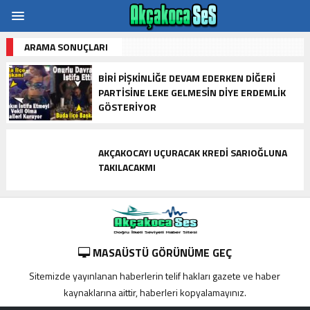
ARAMA SONUÇLARI
BIRI PIŞKINLIĞE DEVAM EDERKEN DIĞERI
PARTISINE LEKE GELMESIN DIYE ERDEMLIK
GÖSTERIYOR
AKÇAKOCAYI UÇURACAK KREDI SARIOĞLUNA
TAKILACAKMI
MASAÜSTÜ GÖRÜNÜME GEÇ
Sitemizde yayınlanan haberlerin telif hakları gazete ve haber
kaynaklarına aittir, haberleri kopyalamayınız.