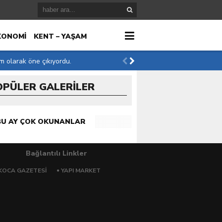
KONOMİ
KENT – YAŞAM
im olarak öne çıkıyordu.
OPÜLER GALERİLER
r
BU AY ÇOK OKUNANLAR
Bağlantılı Linkler
KOCA GAZETESI
YAPI MARKET