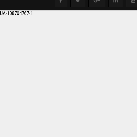
salonu Boşaltmak istey
UA-138704767-1